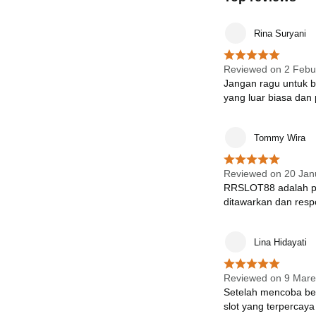
Rina Suryani
Reviewed on 2 Febu
Jangan ragu untuk 
yang luar biasa dan
Tommy Wira
Reviewed on 20 Jan
RRSLOT88 adalah pil
ditawarkan dan resp
Lina Hidayati
Reviewed on 9 Mare
Setelah mencoba ber
slot yang terperca