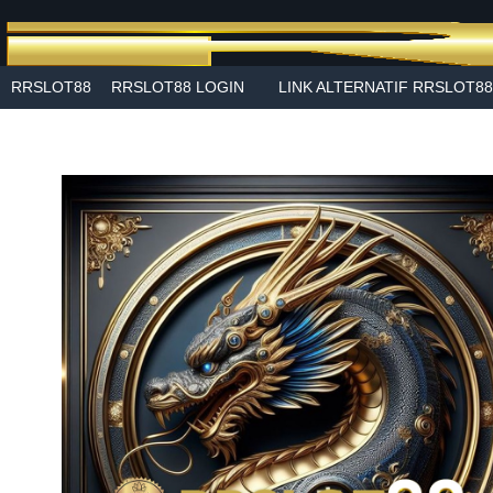
Skip to main content
RRSLOT88
RRSLOT88 LOGIN
LINK ALTERNATIF RRSLOT88
SITUS SLOT TERPERCAYA 2025
SLOT RESMI
SLOT MAXWIN
SLOT GACOR TERPERCAYA
SLOT GACOR RESMI
SLOT ONLI
RRSLOT88 ALTERNATIF