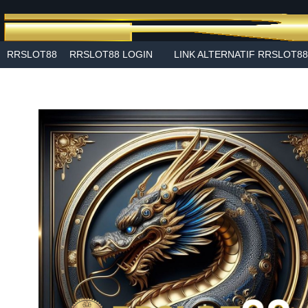
Skip to main content
RRSLOT88
RRSLOT88 LOGIN
LINK ALTERNATIF RRSLOT88
SITUS SLOT TERPERCAYA 2025
SLOT RESMI
SLOT MAXWIN
SLOT GACOR TERPERCAYA
SLOT GACOR RESMI
SLOT ONLI
RRSLOT88 ALTERNATIF