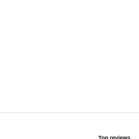
Top reviews