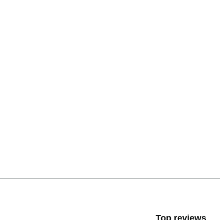
Top reviews