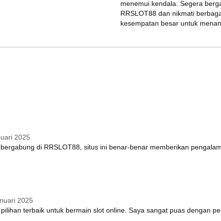
menemui kendala. Segera ber
RRSLOT88 dan nikmati berbaga
kesempatan besar untuk menan
uari 2025
 bergabung di RRSLOT88, situs ini benar-benar memberikan pengalama
nuari 2025
lihan terbaik untuk bermain slot online. Saya sangat puas dengan pe