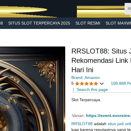
R
88
SITUS SLOT TERPERCAYA 2025
SLOT RESMI
SLOT MAXW
INE 2025
RRSLOT88 ALTERNATIF
RRSLOT88: Situs J
Rekomendasi Link 
Hari Ini
Brand: Amazon
5
108.888 Pe
|
Search this page
Slot Terpercaya
Varian:
https://event.evorsine.
RRSLOT88
adalah
situs judi on
luas karena reputasinya yang t