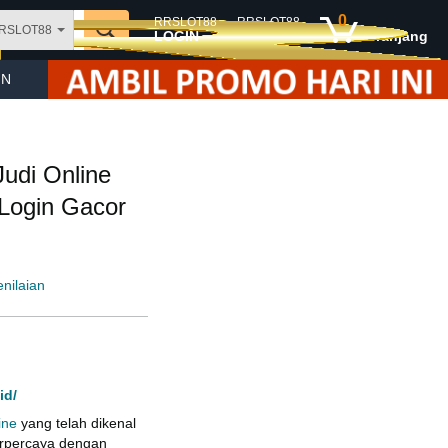
0
RRSLOT88
RRSLOT88
RSLOT88
LOGIN
DAFTAR
Keranjang
IN
udi Online
Login Gacor
nilaian
id/
line
yang telah dikenal
erpercaya dengan