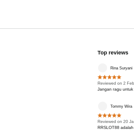
Top reviews
Rina Suryani
Reviewed on 2 Feb
Jangan ragu untuk
Tommy Wira
Reviewed on 20 Ja
RRSLOT88 adalah pi