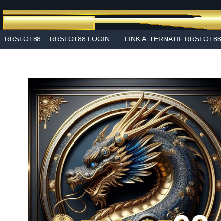
Skip to main content
RRSLOT88
RRSLOT88 LOGIN
LINK ALTERNATIF RRSLOT88
SITUS SLOT TERPERCAYA 2025
SLOT RESMI
SLOT MAXWIN
SLOT GACOR TERPERCAYA
SLOT GACOR RESMI
SLOT ONLI
RRSLOT88 ALTERNATIF